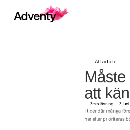
All article
All article
Måste e
att kä
3
min läsning
3 jun
I tider där många före
ner eller prioriteras bo