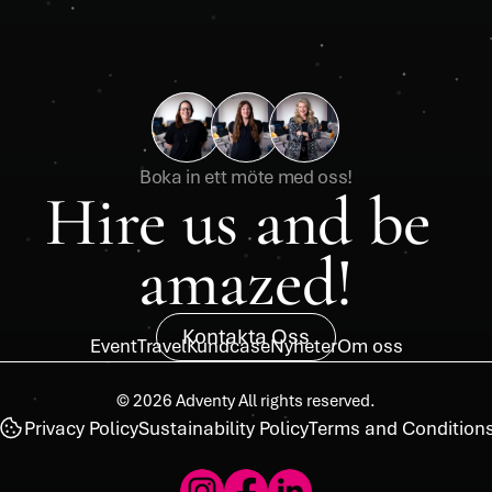
Boka in ett möte med oss!
Hire us and be 
amazed!
Kontakta Oss
Event
Travel
Kundcase
Nyheter
Om oss
© 2026 Adventy All rights reserved.
Privacy Policy
Sustainability Policy
Terms and Condition