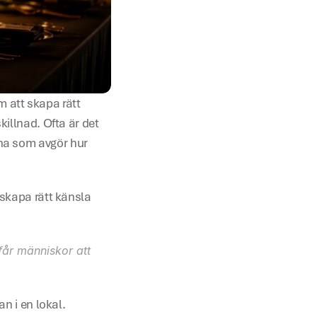
att skapa rätt 
illnad. Ofta är det 
na som avgör hur 
skapa rätt känsla 
får människor att 
an i en lokal.