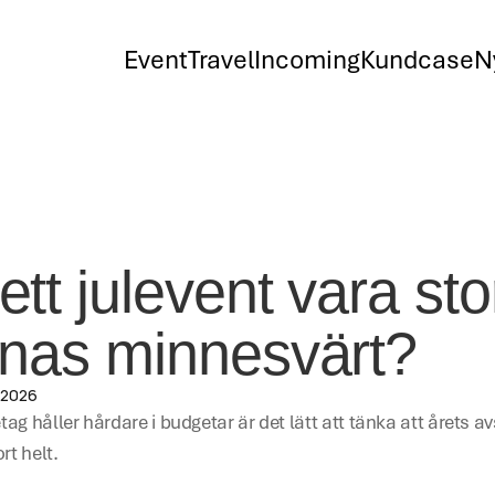
Event
Travel
Incoming
Kundcase
N
tt julevent vara stort
nnas minnesvärt? 
i 2026
tag håller hårdare i budgetar är det lätt att tänka att årets a
rt helt. 