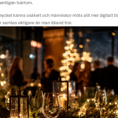
entligen tvärtom. 
ycket känns osäkert och människor möts allt mer digitalt blir 
r samlas viktigare än man ibland tror.