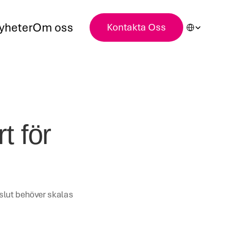
Select Languag
yheter
Om oss
Kontakta Oss
 för 
vslut behöver skalas 