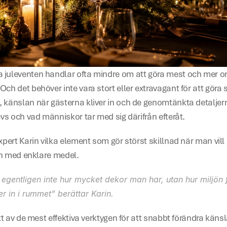
juleventen handlar ofta mindre om att göra mest och mer om 
h det behöver inte vara stort eller extravagant för att göra sk
 känslan när gästerna kliver in och de genomtänkta detaljer
evs och vad människor tar med sig därifrån efteråt.
xpert Karin vilka element som gör störst skillnad när man vill 
ven med enklare medel.
 egentligen inte hur mycket dekor man har, utan hur miljön 
r in i rummet” berättar Karin. 
tt av de mest effektiva verktygen för att snabbt förändra känsl