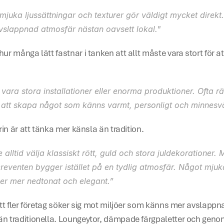
mjuka ljussättningar och texturer gör väldigt mycket direkt
vslappnad atmosfär nästan oavsett lokal."
ur många lätt fastnar i tanken att allt måste vara stort för a
vara stora installationer eller enorma produktioner. Ofta rä
r att skapa något som känns varmt, personligt och minnesvä
rin är att tänka mer känsla än tradition.
alltid välja klassiskt rött, guld och stora juldekorationer.
reventen bygger istället på en tydlig atmosfär. Något mjuka
ller mer nedtonat och elegant.”
att fler företag söker sig mot miljöer som känns mer avslappn
n traditionella. Loungeytor, dämpade färgpaletter och genom