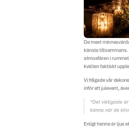
De mest minnesvärda 
känsla tillsammans. Oc
atmosfären i rummet,
kvällen faktiskt uppl
Vi frågade vår dekore
inför ett julevent, ä
“Det viktigaste är
känna när de klive
Enligt henne är ljus e