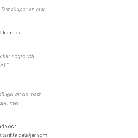
. Det skapar en mer 
tt kännas 
cker några väl 
rt.”
 Många av de mest 
re, mer 
ade och 
tänkta detaljer som 