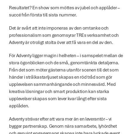
Resultatet? En show som möttes av jubel och applåder – 
succé från första till sista nummer.
Det är svårt att inte imponeras av den omtanke och 
professionalism som genomsyrar TREs verksamhet och 
Adventy är otroligt stolta över att få vara en del av den.
För Adventy ligger magin i helheten – i samspelet mellan de 
stora ögonblicken och de små, genomtänkta detaljerna. 
Från det som möter gästerna utanför scenen till det som 
händer i strålkastarljuset skapas en röd tråd som gör 
upplevelsen sammanhängande och minnesvärd. Med 
kreativa lösningar och smart produktion kan starka 
upplevelser skapas som lever kvar långt efter sista 
applåden.
Adventy strävar efter att vara mer än en leverantör – vi 
bygger partnerskap. Genom nära samarbete, lyhördhet 
och genuint engagemang skapas inte bara lyckade event, 