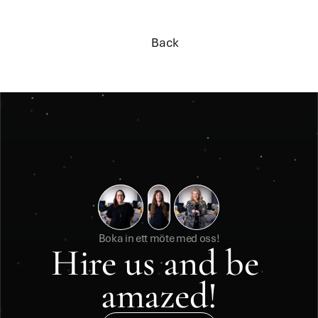
Back
Back
Boka in ett möte med oss!
Hire us and be 
amazed!