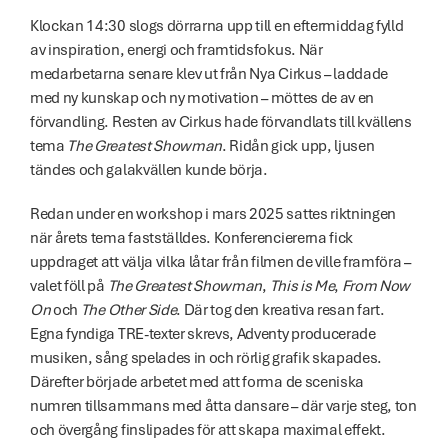
Klockan 14:30 slogs dörrarna upp till en eftermiddag fylld 
av inspiration, energi och framtidsfokus. När 
medarbetarna senare klev ut från Nya Cirkus – laddade 
med ny kunskap och ny motivation – möttes de av en 
förvandling. Resten av Cirkus hade förvandlats till kvällens 
tema 
The Greatest Showman
. Ridån gick upp, ljusen 
tändes och galakvällen kunde börja.
Redan under en workshop i mars 2025 sattes riktningen 
när årets tema fastställdes. Konferenciererna fick 
uppdraget att välja vilka låtar från filmen de ville framföra – 
valet föll på 
The Greatest Showman
, 
This is Me
, 
From Now 
On
 och 
The Other Side
. Där tog den kreativa resan fart. 
Egna fyndiga TRE-texter skrevs, Adventy producerade 
musiken, sång spelades in och rörlig grafik skapades. 
Därefter började arbetet med att forma de sceniska 
numren tillsammans med åtta dansare – där varje steg, ton 
och övergång finslipades för att skapa maximal effekt.