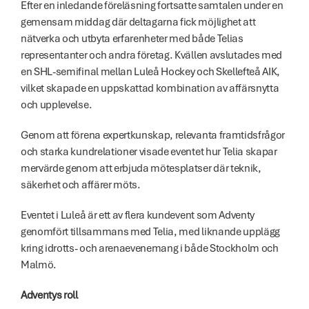
Efter en inledande föreläsning fortsatte samtalen under en 
gemensam middag där deltagarna fick möjlighet att 
nätverka och utbyta erfarenheter med både Telias 
representanter och andra företag. Kvällen avslutades med 
en SHL-semifinal mellan Luleå Hockey och Skellefteå AIK, 
vilket skapade en uppskattad kombination av affärsnytta 
och upplevelse.
Genom att förena expertkunskap, relevanta framtidsfrågor 
och starka kundrelationer visade eventet hur Telia skapar 
mervärde genom att erbjuda mötesplatser där teknik, 
säkerhet och affärer möts.
Eventet i Luleå är ett av flera kundevent som Adventy 
genomfört tillsammans med Telia, med liknande upplägg 
kring idrotts- och arenaevenemang i både Stockholm och 
Malmö.
Adventys roll