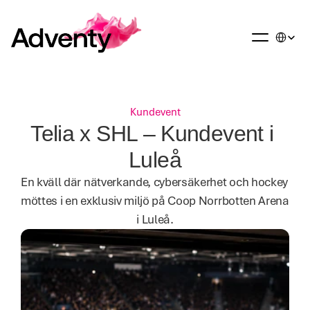
Select La
Kundevent
Telia x SHL – Kundevent i 
Luleå
En kväll där nätverkande, cybersäkerhet och hockey 
möttes i en exklusiv miljö på Coop Norrbotten Arena 
i Luleå.