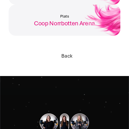
Plats
Coop Norrbotten Arena
Back
Back