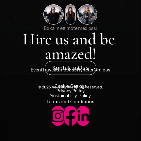
Boka in ett möte med oss!
Hire us and be 
amazed!
Kontakta Oss
Event
Travel
Kundcase
Nyheter
Om oss
Cookie Settings
© 2026 Adventy All rights reserved.
Privacy Policy
Sustainability Policy
Terms and Conditions