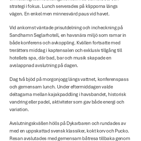
strategi i fokus. Lunch serverades på klipporna längs 
vägen. En enkel men minnesvärd paus vid havet.
Vid ankomst väntade prisutdelning och incheckning på 
Sandhamn Seglarhotell, en havsnära miljö som ramar in 
både konferens och avkoppling. Kvällen fortsatte med 
trerätters middag i kaptensalen och exklusiv tillgång till 
hotellets spa, där bad, bar och musik skapade en 
avslappnad avslutning på dagen.
Dag två bjöd på morgonjogg längs vattnet, konferenspass 
och gemensam lunch. Under eftermiddagen valde 
deltagarna mellan kajakpaddling i havsbandet, historisk 
vandring eller padel, aktiviteter som gav både energi och 
variation.
Avslutningskvällen hölls på Dykarbaren och rundades av 
med en uppskattad svensk klassiker, kokt korv och Pucko. 
Resan avslutades med gemensam båtresa tillbaka genom 