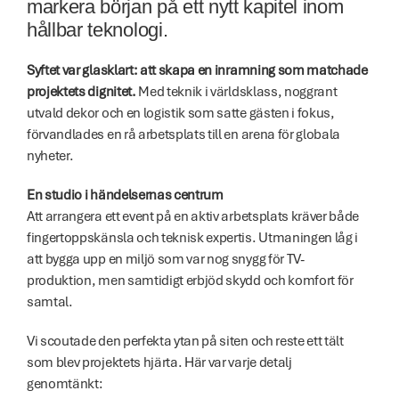
markera början på ett nytt kapitel inom 
hållbar teknologi. 
Syftet var glasklart: att skapa en inramning som matchade 
projektets dignitet.
 Med teknik i världsklass, noggrant 
utvald dekor och en logistik som satte gästen i fokus, 
förvandlades en rå arbetsplats till en arena för globala 
nyheter. 
En studio i händelsernas centrum 
Att arrangera ett event på en aktiv arbetsplats kräver både 
fingertoppskänsla och teknisk expertis. Utmaningen låg i 
att bygga upp en miljö som var nog snygg för TV-
produktion, men samtidigt erbjöd skydd och komfort för 
samtal. 
Vi scoutade den perfekta ytan på siten och reste ett tält 
som blev projektets hjärta. Här var varje detalj 
genomtänkt: 