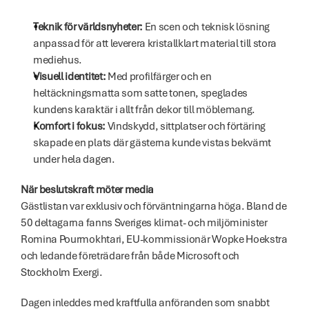
Teknik för världsnyheter:
 En scen och teknisk lösning 
anpassad för att leverera kristallklart material till stora 
mediehus. 
Visuell identitet: 
Med profilfärger och en 
heltäckningsmatta som satte tonen, speglades 
kundens karaktär i allt från dekor till möblemang. 
Komfort i fokus:
 Vindskydd, sittplatser och förtäring 
skapade en plats där gästerna kunde vistas bekvämt 
under hela dagen. 
När beslutskraft möter media
Gästlistan var exklusiv och förväntningarna höga. Bland de 
50 deltagarna fanns Sveriges klimat- och miljöminister 
Romina Pourmokhtari, EU-kommissionär Wopke Hoekstra 
och ledande företrädare från både Microsoft och 
Stockholm Exergi. 
Dagen inleddes med kraftfulla anföranden som snabbt 