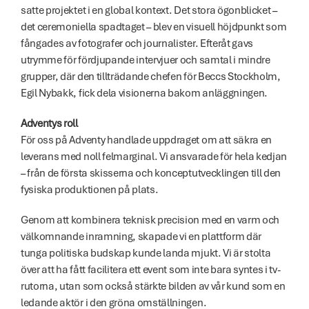
satte projektet i en global kontext. Det stora ögonblicket – 
det ceremoniella spadtaget – blev en visuell höjdpunkt som 
fångades av fotografer och journalister. Efteråt gavs 
utrymme för fördjupande intervjuer och samtal i mindre 
grupper, där den tillträdande chefen för Beccs Stockholm, 
Egil Nybakk, fick dela visionerna bakom anläggningen. 
Adventys roll
För oss på Adventy handlade uppdraget om att säkra en 
leverans med noll felmarginal. Vi ansvarade för hela kedjan 
– från de första skisserna och konceptutvecklingen till den 
fysiska produktionen på plats. 
Genom att kombinera teknisk precision med en varm och 
välkomnande inramning, skapade vi en plattform där 
tunga politiska budskap kunde landa mjukt. Vi är stolta 
över att ha fått facilitera ett event som inte bara syntes i tv-
rutorna, utan som också stärkte bilden av vår kund som en 
ledande aktör i den gröna omställningen. 