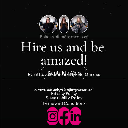
Boka in ett möte med oss!
Hire us and be 
amazed!
Kontakta Oss
Event
Travel
Kundcase
Nyheter
Om oss
Cookie Settings
© 2026 Adventy All rights reserved.
Privacy Policy
Sustainability Policy
Terms and Conditions