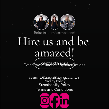
Boka in ett möte med oss!
Hire us and be 
amazed!
Kontakta Oss
Event
Travel
Kundcase
Nyheter
Om oss
Cookie Settings
© 2026 Adventy All rights reserved.
Privacy Policy
Sustainability Policy
Terms and Conditions