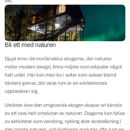
det.
Bli ett med naturen
Djupt inne i de norrländska skogarna, där naturen 
möter modern design, finns miljöer som erbjuder något 
helt unikt. Här kan man bo i sviter som svävar bland 
trädens grenar, där varje rum är en arkitektonisk 
upplevelse i sig.
Utsikten över den omgivande skogen skapar en känsla 
av att vara helt omsluten av naturen. Dagarna kan fyllas 
av aktiviteter som vandring, cykling eller skoteråkning i 
den orörda naturen, och kvällarna avslutas ofta runt en 