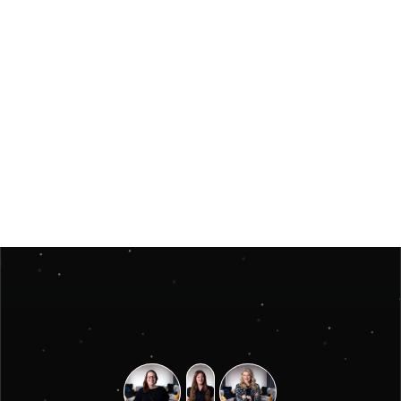
Jun 3, 2026
Insights
Måste ett julevent vara stort för att kännas 
minnesvärt? 
Måste ett julevent vara stort för att kännas minnesvärt? 