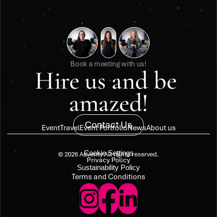
Book a meeting with us!
Hire us and be 
amazed!
Contact Us
Event
Travel
Event Portfolio
News
About us
Cookie Settings
© 2026 Adventy All rights reserved.
Privacy Policy
Sustainability Policy
Terms and Conditions