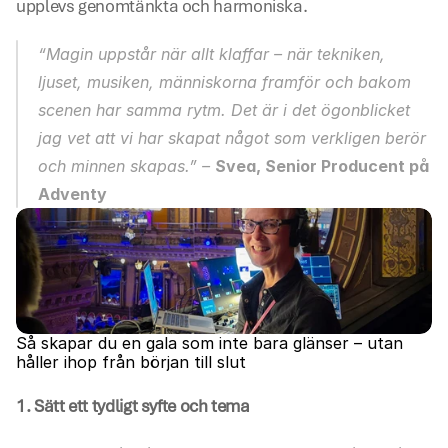
upplevs genomtänkta och harmoniska.
“Magin uppstår när allt klaffar – när tekniken, 
ljuset, musiken, människorna framför och bakom 
scenen har samma rytm. Det är i det ögonblicket 
jag vet att vi har skapat något som verkligen berör 
och minnen skapas.” – 
Svea, Senior Producent på 
Adventy
Så skapar du en gala som inte bara glänser – utan 
håller ihop från början till slut 
1. Sätt ett tydligt syfte och tema