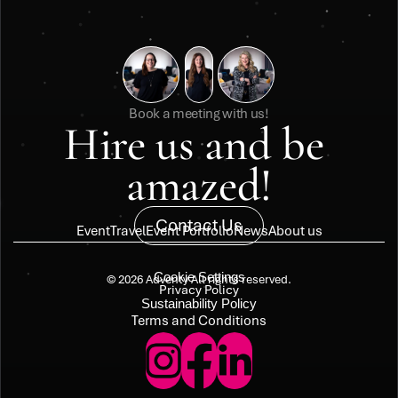
Book a meeting with us!
Hire us and be 
amazed!
Contact Us
Event
Travel
Event Portfolio
News
About us
Cookie Settings
© 2026 Adventy All rights reserved.
Privacy Policy
Sustainability Policy
Terms and Conditions